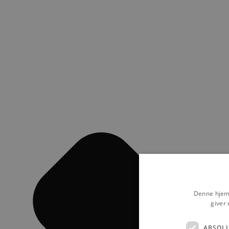
Denne hjemm
giver 
ABSOL