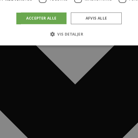
ACCEPTER ALLE
AFVIS ALLE
VIS DETALJER
Absolut nødvendige
Ydeevne
Målretning
Funktionalitet
 muliggør hjemmesidens grundlæggende funktionalitet såsom brugerlogin og kontoad
n de absolut nødvendige cookies.
dbyder
/
Domæne
Udløbsdato
Beskrivelse
oegaardsbryghus.dk
59 minutter
Denne cookie bruges til at begrænse, hvor mang
50
udløse visse server-sidefunktioner inden for en g
sekunder
at forbedre hjemmesidens ydeevne og forhindre m
oegaardsbryghus.dk
Session
Denne cookie bruges til at opretholde en brugers
navigerer gennem hjemmesiden, og sikre, at valg 
fra side til side.
4 uger 2
Denne cookie bruges af Cookie-Script.com-tjenest
okieScript
dage
præferencer om samtykke til besøgende. Det er n
egaardsbryghus.dk
Script.com cookiebanner fungerer korrekt.