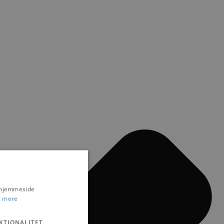
s hjemmeside
 mere
KTIONALITET